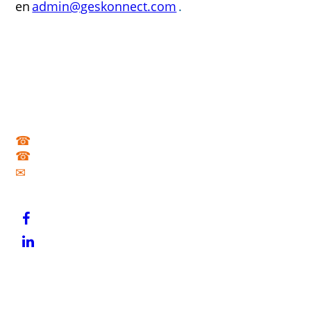
en
admin@geskonnect.com
.
Datos de contacto
C/ Sant Pere Més Alt 1, 2º 2ª, 08003, Barcelona
☎
934 101 461
☎
914 111 293
✉
info@gesprakticum.com
Redes sociales
Enlaces
Aviso Legal